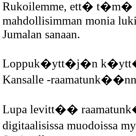
Rukoilemme, ett� t�m� Py
mahdollisimman monia lukij
Jumalan sanaan.
Loppuk�ytt�j�n k�ytt�o
Kansalle -raamatunk��nn�
Lupa levitt�� raamatun
digitaalisissa muodoissa m