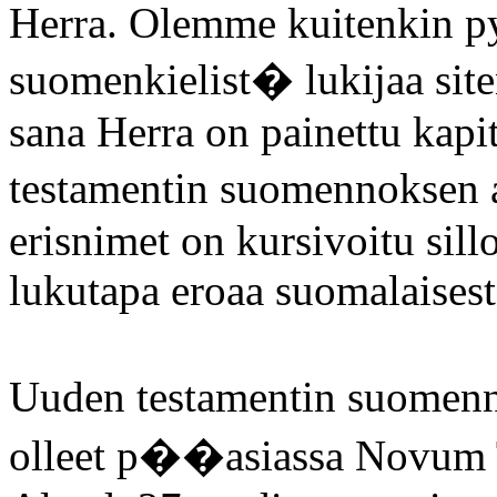
Herra. Olemme kuitenkin py
suomenkielist� lukijaa sit
sana Herra on painettu kapi
testamentin suomennoksen a
erisnimet on kursivoitu sil
lukutapa eroaa suomalaisest
Uuden testamentin suomenn
olleet p��asiassa Novum 