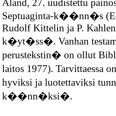
Aland, 27. uudistettu paino
Septuaginta-k��nn�s (Ed
Rudolf Kittelin ja P. Kahlen
k�yt�ss�. Vanhan testam
perustekstin� on ollut Bibl
laitos 1977). Tarvittaessa
hyviksi ja luotettaviksi tun
k��nn�ksi�.