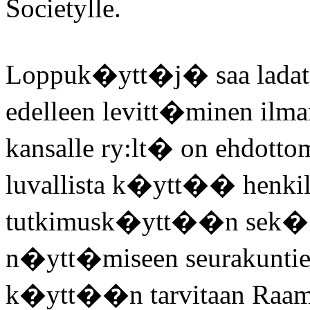
Societylle.
Loppuk�ytt�j� saa ladata t
edelleen levitt�minen ilman
kansalle ry:lt� on ehdottom
luvallista k�ytt�� henki
tutkimusk�ytt��n sek� r
n�ytt�miseen seurakuntie
k�ytt��n tarvitaan Raamatt