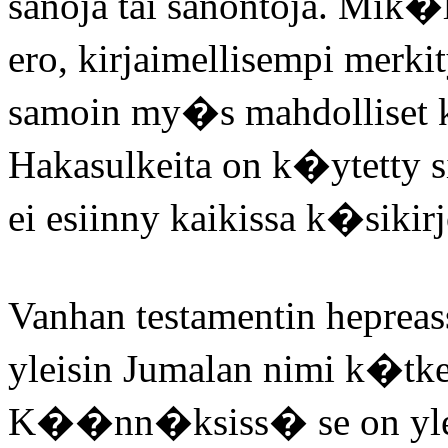
sanoja tai sanontoja. Mik
ero, kirjaimellisempi merkit
samoin my�s mahdolliset
Hakasulkeita on k�ytetty si
ei esiinny kaikissa k�sikirj
Vanhan testamentin hepreas
yleisin Jumalan nimi k�tk
K��nn�ksiss� se on ylee