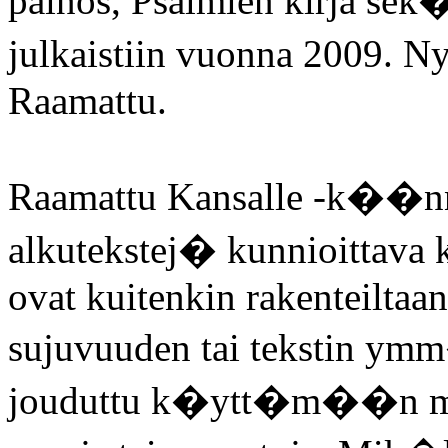
painos, Psalmien kirja sek
julkaistiin vuonna 2009. N
Raamattu.
Raamattu Kansalle -k��n
alkutekstej� kunnioittav
ovat kuitenkin rakenteiltaan
sujuvuuden tai tekstin y
jouduttu k�ytt�m��n my